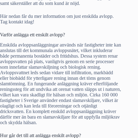
samt säkerställer att du som kund är nöjd.
Här nedan får du mer information om just enskilda avlopp.
Tag kontakt idag!
Varför anlägga ett enskilt avlopp?
Enskilda avloppsanläggningar används när fastigheter inte kan
anslutas till det kommunala avloppsnätet, vilket inkluderar
både permanenta bostäder och fritidshus. Dessa system renar
avloppsvatten på plats, vanligtvis genom en serie processer
som innefattar slamavskiljning och biologisk rening.
Avloppsvattnet leds sedan vidare till infiltration, markbädd
eller biobädd för ytterligare rening innan det töms genom
slamtömning. En fungerande anläggning kräver efterföljande
reningssteg för att undvika att orenat vatten släpps ut i naturen,
vilket kan vara skadligt för hälsan och miljön. Cirka 160 000
fastigheter i Sverige använder endast slamavskiljare, vilket är
olagligt och kan leda till föroreningar och otjänligt
dricksvatten. En komplett enskild avloppsanläggning kräver
därför mer än bara en slamavskiljare för att uppfylla miljökrav
och skydda hälsan.
Hur går det till att anlägga enskilt avlopp?