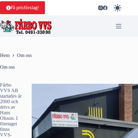
Hoppa
till
Få prisförslag!
innehåll
Hem
Om oss
Om oss
Fårbo
VVS AB
startades år
2000 och
drivs av
Hans
Olsson. I
företaget
finns
VVS-