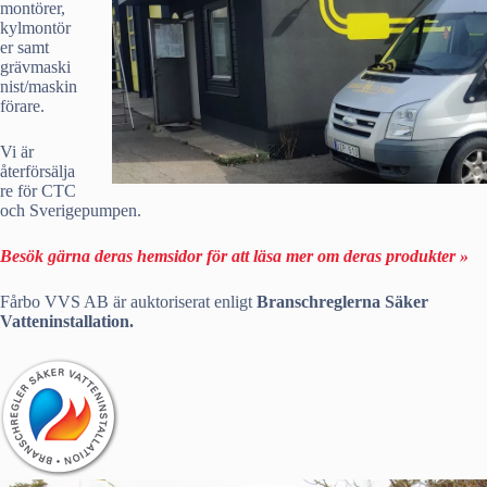
montörer,
kylmontör
er samt
grävmaski
nist/maskin
förare.
Vi är
återförsälja
re för CTC
och Sverigepumpen.
Besök gärna deras hemsidor för att läsa mer om deras produkter »
Fårbo VVS AB är auktoriserat enligt
Branschreglerna Säker
Vatteninstallation.